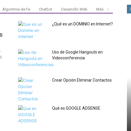
Algoritmia de Fe
Chatbot
Desarrollo Web
Más
¿Qué es un DOMINIO en Internet?
s
o
Uso de Google Hangouts en
0
Videoconferencia
Crear Opción Eliminar Contactos
Qué es GOOGLE ADSENSE
otores de
Uso de Nearpod – Parte 3