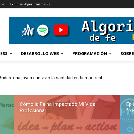
ada
Explorar Algoritmia de Fe
ESS
DESARROLLO WEB
PROGRAMACIÓN
SOBRE
s: una joven que vivió la santidad en tiempo real
ado Mi Vida Profesional
Cómo la Fe ha Impactado Mi Vida
Ep 
Profesional
fe 