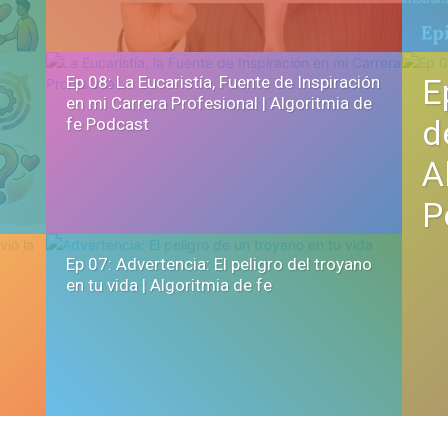
Ep 08: La Eucaristía, Fuente de Inspiración
E
en mi Carrera Profesional | Algoritmia de
d
fe Podcast
A
P
Ep 07: Advertencia: El peligro del troyano
en tu vida | Algoritmia de fe