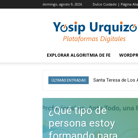
domingo, agosto 9, 2026
Dulce Cuidado | Página Ali
Yosip
Urquizo
EXPLORAR ALGORITMIA DE FE
WORDPR
Santa Teresa de Los Ande
Cómo la Fe ha Impact
ÚLTIMAS ENTRADAS
¿Qué tipo de
persona estoy
formando para