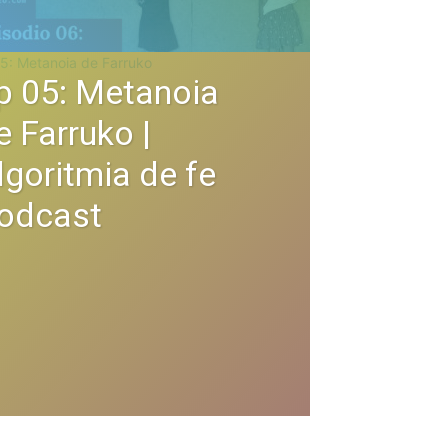
p 05: Metanoia
e Farruko |
lgoritmia de fe
odcast