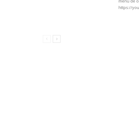
menú de op
https://yo