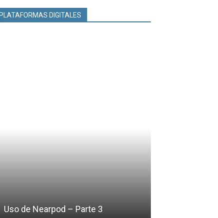
PLATAFORMAS DIGITALES
Realidad Virtua
Uso de Nearpod – Parte 4
Aumentada