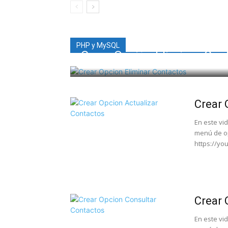
PHP y MySQL
Crear Opción Eliminar Con
Crear 
En este vi
menú de op
https://yo
Crear 
En este vi