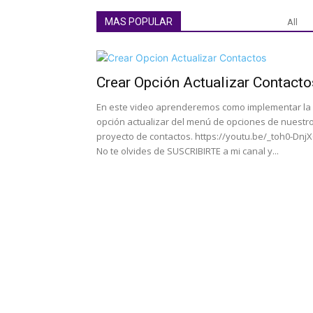
MAS POPULAR
All
Crear Opción Actualizar Contacto
En este video aprenderemos como implementar la
opción actualizar del menú de opciones de nuestr
proyecto de contactos. https://youtu.be/_toh0-DnjX
No te olvides de SUSCRIBIRTE a mi canal y...
Como Interactúan los M
Búsqueda