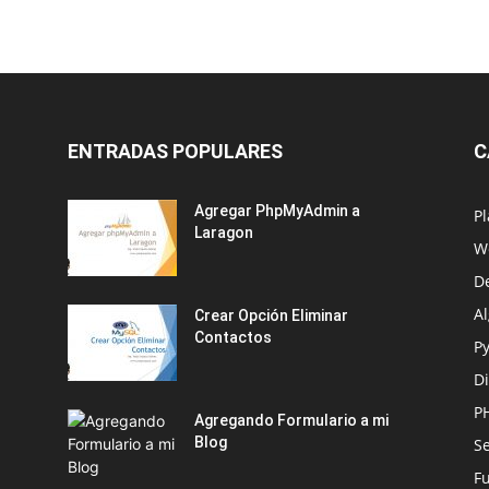
ENTRADAS POPULARES
C
Agregar PhpMyAdmin a
Pl
Laragon
W
D
Al
Crear Opción Eliminar
Contactos
P
D
P
Agregando Formulario a mi
Blog
S
F