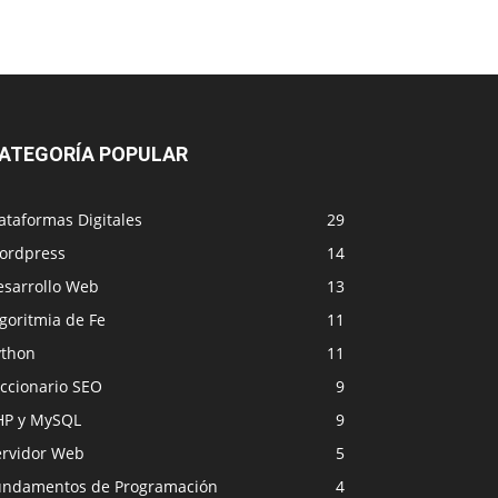
ATEGORÍA POPULAR
ataformas Digitales
29
ordpress
14
esarrollo Web
13
goritmia de Fe
11
ython
11
iccionario SEO
9
HP y MySQL
9
ervidor Web
5
undamentos de Programación
4