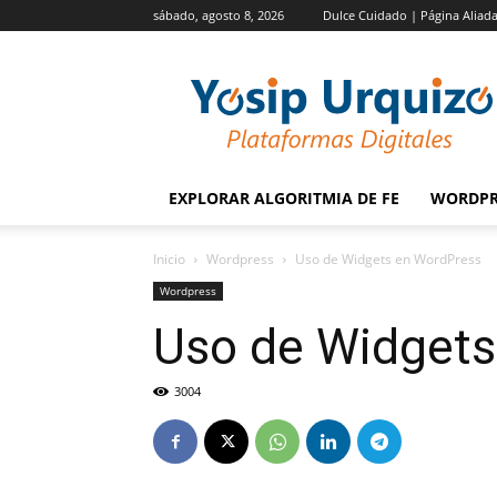
sábado, agosto 8, 2026
Dulce Cuidado | Página Aliad
Yosip
Urquizo
EXPLORAR ALGORITMIA DE FE
WORDPR
Inicio
Wordpress
Uso de Widgets en WordPress
Wordpress
Uso de Widgets
3004